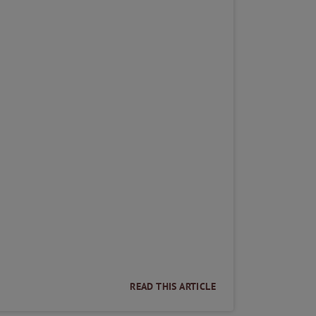
lhabende Gastgeber demonstrierten ihren
hliffenes Glas anboten, und diese
er beim Anstoßen freudig zelebriert.
e gekommen und Reichtum wird heute
ostel im Sinne der Eleganz, das Glas nur
flich zuzuprosten.
e anstoßen bis die Gläser klingen, ganz
 volle Gläser - die passenden
READ THIS ARTICLE