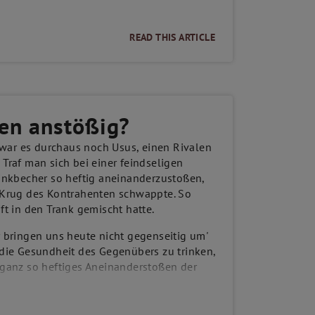
szügige Rabatte und Angebote.
READ THIS ARTICLE
uss bestimmt!
INKAUF!
ßen anstößig?
, war es durchaus noch Usus, einen Rivalen
Traf man sich bei einer feindseligen
rinkbecher so heftig aneinanderzustoßen,
n Krug des Kontrahenten schwappte. So
ft in den Trank gemischt hatte.
r bringen uns heute nicht gegenseitig um'
 die Gesundheit des Gegenübers zu trinken,
 ganz so heftiges Aneinanderstoßen der
icher Akzeptanz, vor allem als