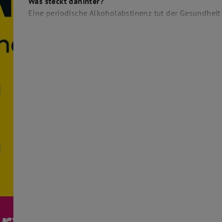
Was steckt dahinter?
Eine periodische Alkoholabstinenz tut der Gesundheit 
ein Grünkohl-Smoothie. Aber muss es gleich ein ganz
eigentlich, wenn dieser "trockene" Januar zu Ende geh
feuchtfröhlich angestossen, um die - zugegebenermaß
feieren?
Wer hat's erfunden?
Entstanden ist die Idee - wie so manches, das wir Berg
Insel, als Teil einer grossangelegten Gesundheitsinitia
die Menschen nach den Feiertagen, nur allzuoft von g
Pause vom Alkohol zu motivieren und sie in einem wei
Trinkverhalten zu reflektieren.
Aber warum im Januar?
Warum nicht im März, nach den vielen Fasnachts- und 
komm ja schon die Fastenzeit... aber das ist ein ande
Deshalb feiern wir die Feste am liebsten wie sie ko