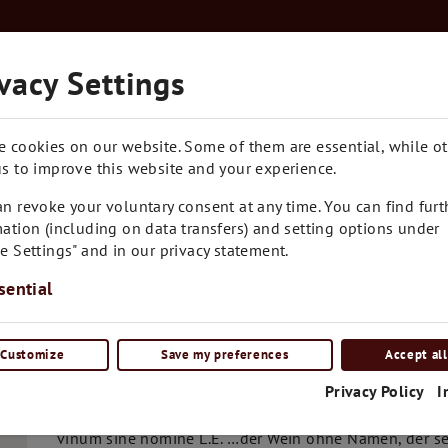
Kostenloser Versand in Ganz Österreich ab € 7
vacy Settings
RARITÄTEN
BLOG
CONTACT
e cookies on our website. Some of them are essential, while o
s to improve this website and your experience.
n revoke your voluntary consent at any time. You can find furt
ation (including on data transfers) and setting options under
e Settings" and in our privacy statement.
sential
Customize
Save my preferences
Accept all
Wir gratulieren dem Weing
Privacy Policy
I
Reumann zu ihrem "Masset
Mittelburgenlandes"
vinum sine nomine L.E. …der Wein ohne Namen, der sel