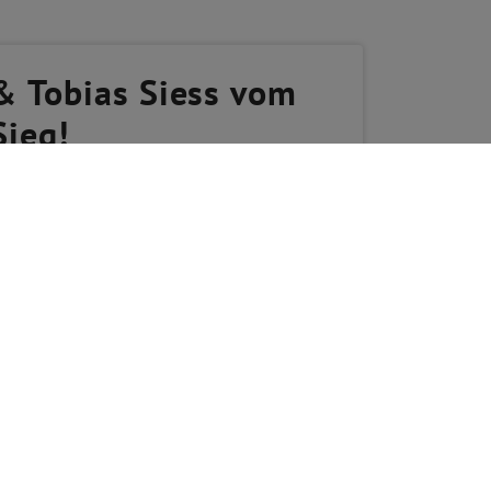
 & Tobias Siess vom
ieg!
h den SALON Sieger stellen können, ist
er Ried Marienthal herrscht allerfeinster
ernden Boden“, ergänzt Tobias Siess.
ibald Balanjuk - À la carte
 Sortiment:
iger, eleganter Trinkfluss, fruchtiger