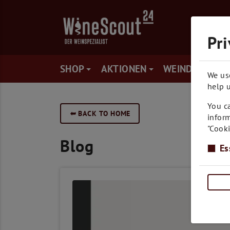
Pri
SHOP
AKTIONEN
WEINDEAL
We us
help u
You ca
➥
BACK TO HOME
inform
"Cooki
Blog
Es