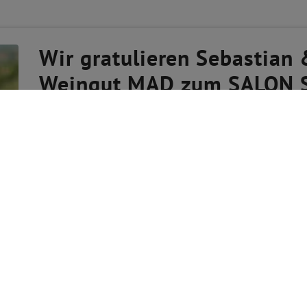
Wir gratulieren Sebastian
Weingut MAD zum SALON S
Weingut MAD
"Dass wir mit unserem neuen Flagship-Wein M56 gleic
für uns eine sehr große Ehre“, so Sebastian Siess. "In d
Kalk vor, Blaufränkisch schätzt diesen sonst sehr ford
Verkostungsnotiz von unserem geschätzten Will
Chefredakteur, 2023 für die Weine in unserem
93+
2023 Blaufränkisch Rosé Ried Marienthal
Helles Rosé, Ribisel, Weichsel, Kumquats, straff, lebend
Nachhall.
HIER GEHTS DIREKT ZU DIESEM WEIN