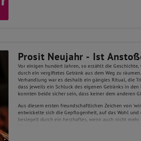
mit einem guten Glas Wein, und freuen uns über gros
Damit nicht die Menge, sondern die Qualität den Gen
JETZT PROFITIEREN! 15% RABATT AUF DEN GESAMTEN E
Prosit Neujahr - Ist Ansto
Vor einigen hundert Jahren, so erzählt die Geschichte
durch ein vergiftetes Getränk aus dem Weg zu räumen. 
Verhandlung war es deshalb ein gängies Ritual, die T
dass jeweils ein Schluck des eigenen Getränks in de
konnten beide sicher sein, dass keiner dem anderen Gi
Aus diesem ersten freundschaftlichen Zeichen von 'wi
entwickelte sich die Gepflogenheit, auf das Wohl und
besiegelt durch ein herzhaftes, wenn auch nicht mehr
Trinkbecher.
Im 18. Jahrhundert gewann der Brauch an gesellschaftl