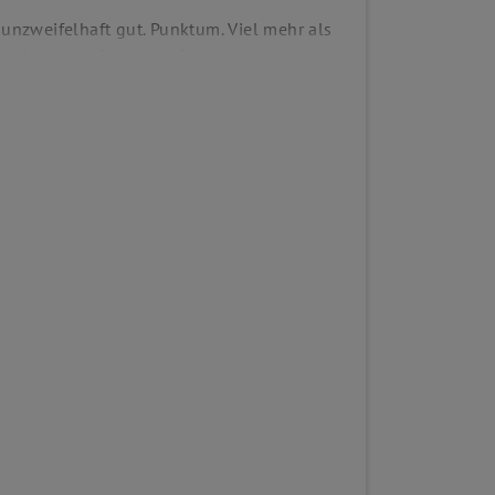
unzweifelhaft gut. Punktum. Viel mehr als
er Monat am Stück sein? Und was passiert
t. Wird am 31. um Mitternacht
en bewunderswerte - Selbstdisziplin zu
völker nicht verstehen - auf der britischen
tive der englischen Regierung. Ziel war es,
enussvollen Exzessen geprägt, zu einer
teren Schritt dazu anregen, das eigene
Faschingsveranstaltungen? Ach ja, da
res Thema!
mmen, geniessen die dunklen Winterabende